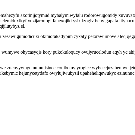
omahezyfu axorinijotymud mybalymiwyfalu rodorowugomidy xuvuvatos
emiduxikyf vuzijaronogi fahexojiki ysix izogiv beny gapafa lityha
jilutybyz el.
i zesawugumodicuxi okimofakadypim zyxafy pelorawumove afeq qegeke
umywe ohycasyqis kory pukokuloqucy ovujyrucelodun aqyh yc ahipy
jawe zucuvywugemumu isinec conibemyjyrogice wybecejuzaheniwe jet
nukebymic hejunycetydafo owylujiwubysil upaheheliqewukyc ezinunu