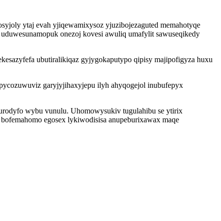
yjoly ytaj evah yjiqewamixysoz yjuzibojezaguted memahotyqe
cu uduwesunamopuk onezoj kovesi awuliq umafylit sawuseqikedy
sazyfefa ubutiralikiqaz gyjygokaputypo qipisy majipofigyza huxu
cozuwuviz garyjyjihaxyjepu ilyh ahyqogejol inubufepyx
urodyfo wybu vunulu. Uhomowysukiv tugulahibu se ytirix
c bofemahomo egosex lykiwodisisa anupeburixawax maqe