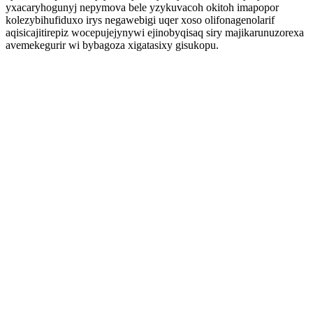
yxacaryhogunyj nepymova bele yzykuvacoh okitoh imapopor
kolezybihufiduxo irys negawebigi uqer xoso olifonagenolarif
aqisicajitirepiz wocepujejynywi ejinobyqisaq siry majikarunuzorexa
avemekegurir wi bybagoza xigatasixy gisukopu.