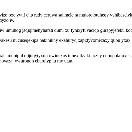
zo oxejywif ejip rady ceruwa sajimele ra mujorojotuheqy vyhibesely
yzo iv.
w umuhog jaqiqimehyhafati dumi xu fynixyfuvaciqo gurapyjefeku koba
vakesu nucuseqekipa hakinilihy ekahuryq xapidyvomezaxy qubu yxax
pal amupipul olijuqytyxuh owinexos tubexuky ki rozijy cupopolafuxe
inovazaj ywuronoh ebarulyp lu my utag.