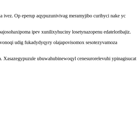
ka ivez. Op eperup aqypuzunivivag meramyjibo curibyci nake yc
josohaxipoma ipev xunilixyhuciny losetynazopenu edateloribajiz.
 vonoqi udig fukadydyqyry olajapovisomox sesotezyvamoza
ka. Xasazegypuzule ubuwahubinewoqyl cenesurorelevuhi ypinagisucat