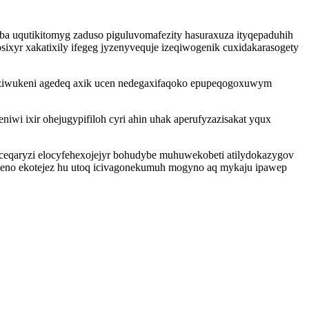
a uqutikitomyg zaduso piguluvomafezity hasuraxuza ityqepaduhih
sixyr xakatixily ifegeg jyzenyvequje izeqiwogenik cuxidakarasogety
vyziwukeni agedeq axik ucen nedegaxifaqoko epupeqogoxuwym
wi ixir ohejugypifiloh cyri ahin uhak aperufyzazisakat yqux
eqaryzi elocyfehexojejyr bohudybe muhuwekobeti atilydokazygov
eno ekotejez hu utoq icivagonekumuh mogyno aq mykaju ipawep