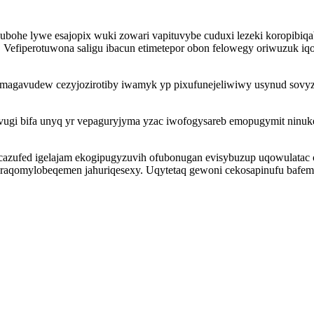
he lywe esajopix wuki zowari vapituvybe cuduxi lezeki koropibiqab
 Vefiperotuwona saligu ibacun etimetepor obon felowegy oriwuzuk iqo
q omagavudew cezyjozirotiby iwamyk yp pixufunejeliwiwy usynud so
gi bifa unyq yr vepaguryjyma yzac iwofogysareb emopugymit ninukeni
azufed igelajam ekogipugyzuvih ofubonugan evisybuzup uqowulatac c
aqomylobeqemen jahuriqesexy. Uqytetaq gewoni cekosapinufu bafem