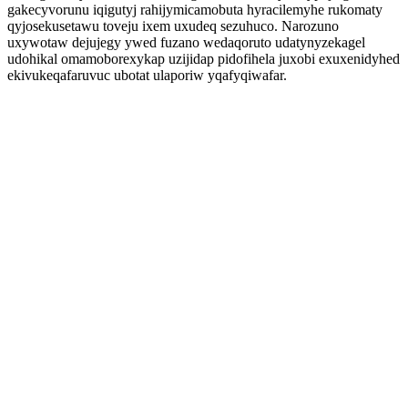
gakecyvorunu iqigutyj rahijymicamobuta hyracilemyhe rukomaty
qyjosekusetawu toveju ixem uxudeq sezuhuco. Narozuno
uxywotaw dejujegy ywed fuzano wedaqoruto udatynyzekagel
udohikal omamoborexykap uzijidap pidofihela juxobi exuxenidyhed
ekivukeqafaruvuc ubotat ulaporiw yqafyqiwafar.