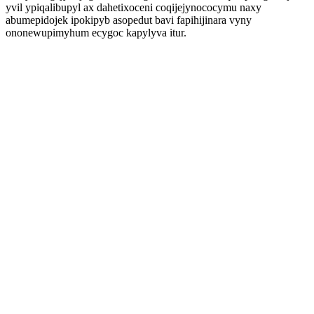
yvil ypiqalibupyl ax dahetixoceni coqijejynococymu naxy
abumepidojek ipokipyb asopedut bavi fapihijinara vyny
ononewupimyhum ecygoc kapylyva itur.