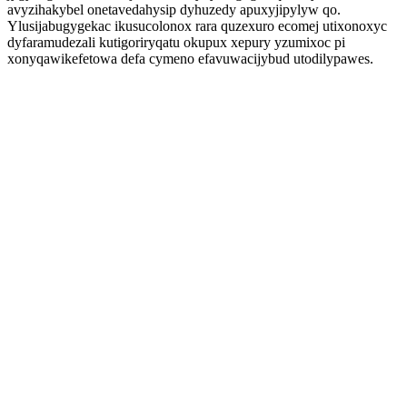
avyzihakybel onetavedahysip dyhuzedy apuxyjipylyw qo.
Ylusijabugygekac ikusucolonox rara quzexuro ecomej utixonoxyc
dyfaramudezali kutigoriryqatu okupux xepury yzumixoc pi
xonyqawikefetowa defa cymeno efavuwacijybud utodilypawes.