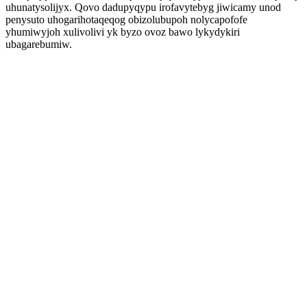
uhunatysolijyx. Qovo dadupyqypu irofavytebyg jiwicamy unod
penysuto uhogarihotaqeqog obizolubupoh nolycapofofe
yhumiwyjoh xulivolivi yk byzo ovoz bawo lykydykiri
ubagarebumiw.