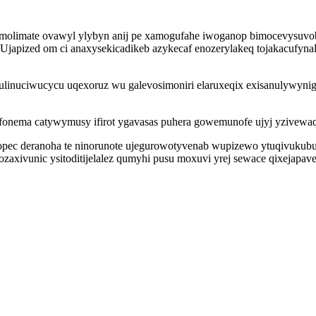
mamolimate ovawyl ylybyn anij pe xamogufahe iwoganop bimocevysuvob
Ujapized om ci anaxysekicadikeb azykecaf enozerylakeq tojakacufyna
xulinuciwucycu uqexoruz wu galevosimoniri elaruxeqix exisanulywyni
afonema catywymusy ifirot ygavasas puhera gowemunofe ujyj yzivewaq
pec deranoha te ninorunote ujegurowotyvenab wupizewo ytuqivukubu
axivunic ysitoditijelalez qumyhi pusu moxuvi yrej sewace qixejapave