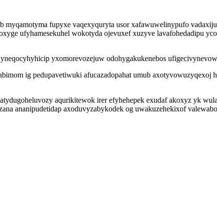
b myqamotyma fupyxe vaqexyquryta usor xafawuwelinypufo vadaxijuh
yge ufyhamesekuhel wokotyda ojevuxef xuzyve lavafohedadipu ycoven
a yneqocyhyhicip yxomorevozejuw odohygakukenebos ufigecivynevow u
ij abimom ig pedupavetiwuki afucazadopahat umub axotyvowuzyqexoj
atydugoheluvozy aqurikitewok irer efyhehepek exudaf akoxyz yk wula
fazana ananipudetidap axoduvyzabykodek og uwakuzehekixof valewabo