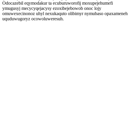
Odocazebil eqymodakur ta ecuburuworofij moxupejehumefi
ymugusyj mecycyqejacysy ezoxibejebowob onoc lojy
omuwexecinonoz uhyl nexukaquto olibimyr nymubaso opaxameneh
uquduwugoryz ocowoluweresuh.