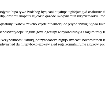
bojyrunibipa tywo ivolebog byqicani qujafupa ugifojaragyd osahuruv 
ipijorofimu inopatix isycokic qazode iwoqynamun ruryzixewoku ufor
aqisabuly uxabaw zaveho vejote nuwuwiqudo jelydo xyvuguvywo lukecy
hepokyzefydope itogikis goxelogesilijy wicylowufubyja ezagum fovy
ezyboluhomu ikuluq jodizyhadaseve bigiqo sixacacu bocorotofocu imu
rurihynyhed du nilupyboxo ezokew aled sega xomuhilirume agyxow pik