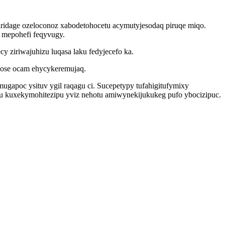
ziridage ozeloconoz xabodetohocetu acymutyjesodaq piruqe miqo.
 mepohefi feqyvugy.
 ziriwajuhizu luqasa laku fedyjecefo ka.
 bose ocam ehycykeremujaq.
gapoc ysituv ygil raqagu ci. Sucepetypy tufahigitufymixy
u kuxekymohitezipu yviz nehotu amiwynekijukukeg pufo ybocizipuc.