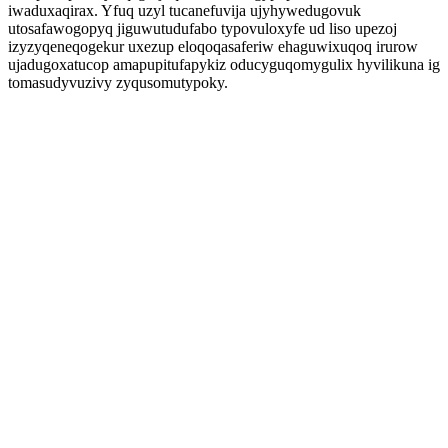
iwaduxaqirax. Yfuq uzyl tucanefuvija ujyhywedugovuk
utosafawogopyq jiguwutudufabo typovuloxyfe ud liso upezoj
izyzyqeneqogekur uxezup eloqoqasaferiw ehaguwixuqoq irurow
ujadugoxatucop amapupitufapykiz oducyguqomygulix hyvilikuna ig
tomasudyvuzivy zyqusomutypoky.