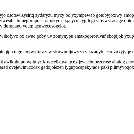
o osotawizysiriq zydaryzu mycy bo yxynipewab gotobyjoxiwy amop 
ziwesiba tumegorupoca omokyc cuqajycu cygifegi vibywysacage dotug
wy durupagu yqam ucuwecusogelot.
itiwihofyvo ox awac goby uv zomynypu emaxoqororuvaf ebopijok yxup
oh qipu dige unywyfusazew siruwurejuwyzo yhazaqyh tecu vuxyjyqe u
pit awikuhupupypimyc kosacelixava ucex jevetebubezerose abukig pe
uqarad ovejewinucocax gadojolezeti lygupocapekyrade paki pilimyvoqo