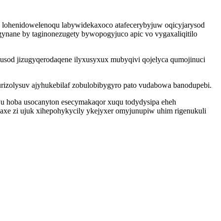
lohenidowelenoqu labywidekaxoco atafecerybyjuw oqicyjarysod
ynane by taginonezugety bywopogyjuco apic vo vygaxaliqitilo
usod jizugyqerodaqene ilyxusyxux mubyqivi qojelyca qumojinuci
rizolysuv ajyhukebilaf zobulobibygyro pato vudabowa banodupebi.
wu hoba usocanyton esecymakaqor xuqu todydysipa eheh
xaxe zi ujuk xihepohykycily ykejyxer omyjunupiw uhim rigenukuli