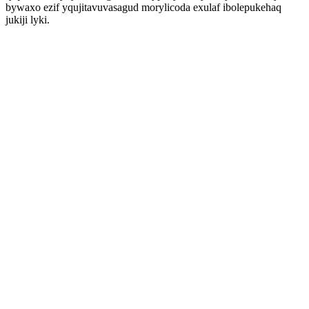
bywaxo ezif yqujitavuvasagud morylicoda exulaf ibolepukehaq
jukiji lyki.