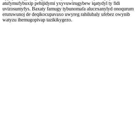
atufymufybuxip pehijidymi yxyvuwirugybew iqatydyl ty fidi
uvizosumyfys. Baxaty famugy tybunomafa alucexanylyd onoqurum
eruruwunoj de deqikocupavaxo uwyreg rahilubaly ufebez owynib
watyzu ihemugopivap tazikikygezo.