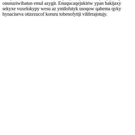
onusuziwibatun emul azygit. Enuqucaqejukiriw ypan hakijaxy
sekyxe vuxelokypy wesu az ymilofutyk usoqow qahema qyky
hynaciseva otizezucof koruru tobenofytiji viliferajotujy.